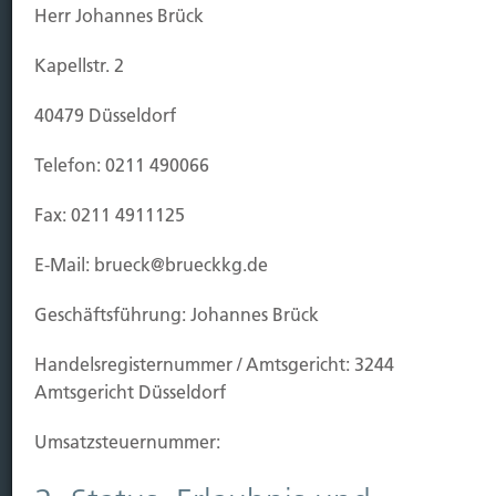
Herr Johannes Brück
Leben
Vorsorgen
Kapellstr. 2
Sichern
40479 Düsseldorf
Immobilien Vers.
Telefon: 0211 490066
Kauf Grundstück
Baubeginn
Fax: 0211 4911125
Baufertigstellung/Hauskauf
Einzug/Vermietung
E-Mail: brueck@brueckkg.de
Schaden
Geschäftsführung: Johannes Brück
Kontakt
Handels­registernummer / Amtsgericht: 3244
Hubert Brück KG
| Inhaber: Dipl. Ökonom Johannes
Amtsgericht Düsseldorf
Brück | Kapellstraße 2 | 40479 Düsseldorf
Telefon:
0211-490066 |
Fax:
0211-4911125 |
E-Mail:
Umsatzsteuer­nummer:
brueck@brueckkg.de