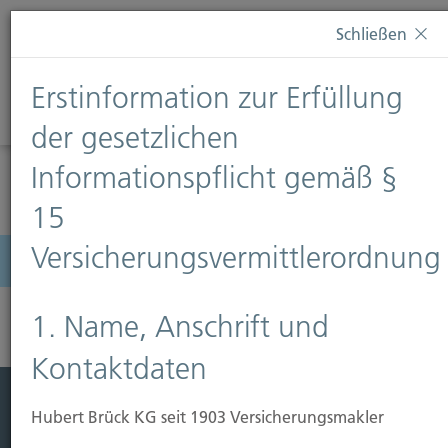
Diese Webseite verwendet Cookies. Wenn Sie weiterhin
Schließen
auf dieser Webseite bleiben, erteilen Sie damit Ihr
Einverständnis zur Verwendung von Cookies. Weitere
Erstinformation zur Erfüllung
Informationen finden Sie auf unserer Seite
Datenschutz
.
Diese Nachricht nicht erneut anzeigen
der gesetzlichen
Informationspflicht gemäß §
15
Versicherungsvermittlerordnung
Menü
1. Name, Anschrift und
Kontaktdaten
Hubert Brück KG seit 1903 Versicherungsmakler
Leistung