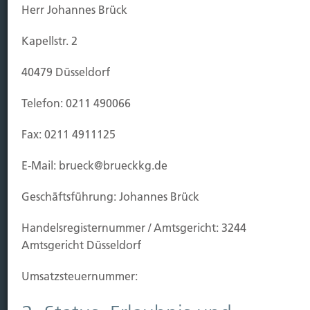
Herr Johannes Brück
Leben
Vorsorgen
Kapellstr. 2
Sichern
40479 Düsseldorf
Immobilien Vers.
Telefon: 0211 490066
Kauf Grundstück
Baubeginn
Fax: 0211 4911125
Baufertigstellung/Hauskauf
Einzug/Vermietung
E-Mail: brueck@brueckkg.de
Schaden
Geschäftsführung: Johannes Brück
Kontakt
Handels­registernummer / Amtsgericht: 3244
Hubert Brück KG
| Inhaber: Dipl. Ökonom Johannes
Amtsgericht Düsseldorf
Brück | Kapellstraße 2 | 40479 Düsseldorf
Telefon:
0211-490066 |
Fax:
0211-4911125 |
E-Mail:
Umsatzsteuer­nummer:
brueck@brueckkg.de