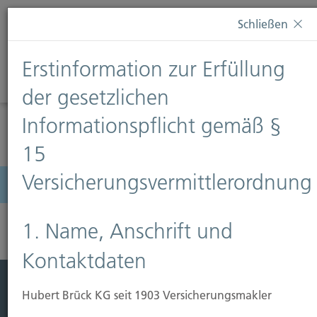
Diese Webseite verwendet Cookies. Wenn Sie weiterhin
Schließen
auf dieser Webseite bleiben, erteilen Sie damit Ihr
Einverständnis zur Verwendung von Cookies. Weitere
Erstinformation zur Erfüllung
Informationen finden Sie auf unserer Seite
Datenschutz
.
Diese Nachricht nicht erneut anzeigen
der gesetzlichen
Informationspflicht gemäß §
15
Versicherungsvermittlerordnung
Menü
1. Name, Anschrift und
Kontaktdaten
Hubert Brück KG seit 1903 Versicherungsmakler
Leistung