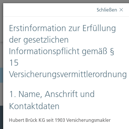
Diese Webseite verwendet Cookies. Wenn Sie weiterhin
Schließen
auf dieser Webseite bleiben, erteilen Sie damit Ihr
Einverständnis zur Verwendung von Cookies. Weitere
Erstinformation zur Erfüllung
Informationen finden Sie auf unserer Seite
Datenschutz
.
Diese Nachricht nicht erneut anzeigen
der gesetzlichen
Informationspflicht gemäß §
15
Versicherungsvermittlerordnung
Menü
1. Name, Anschrift und
Kontaktdaten
Hubert Brück KG seit 1903 Versicherungsmakler
Leistung