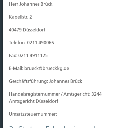
Herr Johannes Brück
Leben
Vorsorgen
Kapellstr. 2
Sichern
40479 Düsseldorf
Immobilien Vers.
Telefon: 0211 490066
Kauf Grundstück
Baubeginn
Fax: 0211 4911125
Baufertigstellung/Hauskauf
Einzug/Vermietung
E-Mail: brueck@brueckkg.de
Schaden
Geschäftsführung: Johannes Brück
Kontakt
Handels­registernummer / Amtsgericht: 3244
Hubert Brück KG
| Inhaber: Dipl. Ökonom Johannes
Amtsgericht Düsseldorf
Brück | Kapellstraße 2 | 40479 Düsseldorf
Telefon:
0211-490066 |
Fax:
0211-4911125 |
E-Mail:
Umsatzsteuer­nummer:
brueck@brueckkg.de