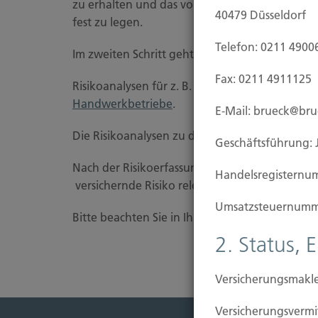
zu erhalten und das vom Unternehmer/ Entsc
40479 Düsseldorf
fest zu legen.
Telefon: 0211 4900
Im zweiten Schritt geht es dann in die Feinab
Fax: 0211 4911125
Risikoanalysen für z. B. Inhaltsversicherung für
Handwerkbetriebe
.
E-Mail: brueck@br
Die Risikoanalysen zu den weiteren Risiken 
Geschäftsführung: 
Nach der Risikoerfassung erfolgt in der Regel 
Handels­registernu
versichernde Risiko relevanten Versicherern.
Umsatzsteuer­numm
Bitte beachten Sie in Ihrem Betrieb die
ASF
2. Status, 
Versicherungsmakle
Versicherungs­ver