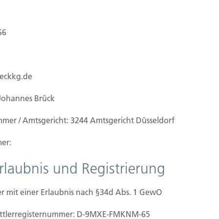
heidungsträger gewünschte Absicherungs-Niveau
66
stimmung mit den
Handelsbetriebe
,
Bürobetriebe
,
ueckkg.de
gemäß
Kurzanalyse
erfolgt individuell.
Johannes Brück
eine Ausschreibung bei den für das zu
mmer / Amtsgericht: 3244 Amtsgericht Düsseldorf
er:
Erlaubnis und Registrierung
r mit einer Erlaubnis nach §34d Abs. 1 GewO
mittler­registernummer: D-9MXE-FMKNM-65