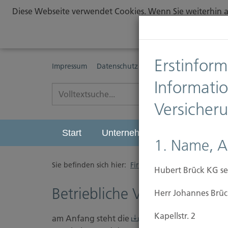
Diese Webseite verwendet Cookies. Wenn Sie weiterhin au
Erstinform
Impressum
Datenschutz
Erstinformationspflichte
Informati
Versicher
Start
Unternehmen
Leistungen
1. Name, A
Sie befinden sich hier:
Firmen
Hubert Brück KG se
Betriebliche Versicherunge
Herr Johannes Brüc
Kapellstr. 2
am Anfang steht die
Risikoanalyse
um einen 