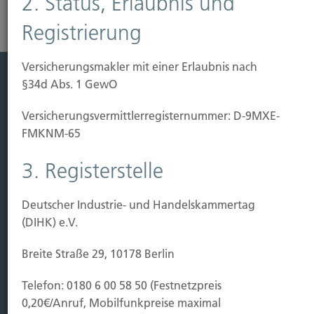
2. Status, Erlaubnis und
Registrierung
Versicherungsmakler mit einer Erlaubnis nach
§34d Abs. 1 GewO
Leistung
Versicherungs­vermittler­registernummer: D-9MXE-
Leben
FMKNM-65
Vorsorgen
Sichern
3. Registerstelle
Immobilien Vers.
Deutscher Industrie- und Handelskammertag
Kauf Grundstück
(DIHK) e.V.
Baubeginn
Baufertigstellung/Hauskauf
Breite Straße 29, 10178 Berlin
Einzug/Vermietung
Telefon: 0180 6 00 58 50 (Festnetzpreis
Schaden
0,20€/Anruf, Mobilfunkpreise maximal