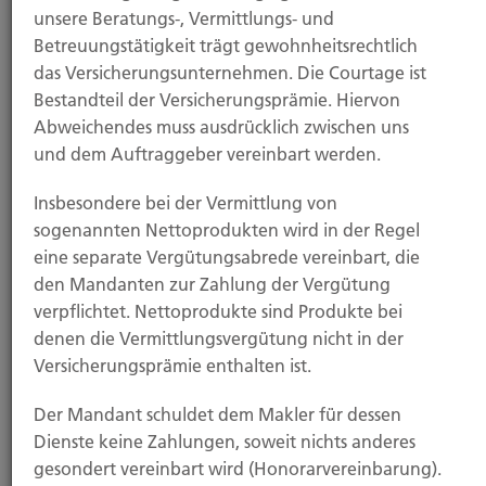
unsere Beratungs-, Vermittlungs- und
Betreuungstätigkeit trägt gewohnheitsrechtlich
Hubert Brück KG
das Versicherungsunternehmen. Die Courtage ist
Bestandteil der Versicherungsprämie. Hiervon
Abweichendes muss ausdrücklich zwischen uns
Inhaber: Dipl. Ökonom Johannes Brück
und dem Auftraggeber vereinbart werden.
Kapellstraße 2
40479 Düsseldorf
Insbesondere bei der Vermittlung von
sogenannten Nettoprodukten wird in der Regel
Tel.:
0211-490066
eine separate Vergütungsabrede vereinbart, die
Fax:
0211-4911125
den Mandanten zur Zahlung der Vergütung
Mail:
brueck@brueckkg.de
verpflichtet. Nettoprodukte sind Produkte bei
denen die Vermittlungsvergütung nicht in der
Das Unternehmen
Versicherungsprämie enthalten ist.
Der Mandant schuldet dem Makler für dessen
Erfahren Sie mehr über die Hubert Brück KG. Ihr Partner
Dienste keine Zahlungen, soweit nichts anderes
seit 1903.
gesondert vereinbart wird (Honorarvereinbarung).