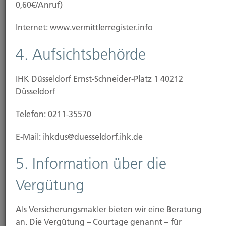
0,60€/Anruf)
Internet: www.vermittlerregister.info
4. Aufsichtsbehörde
IHK Düsseldorf Ernst-Schneider-Platz 1 40212
Düsseldorf
Dennis Leipzig
Betrieb und Schaden in den Sparten Kraftfahrt und
Telefon: 0211-35570
Rechtsschutz
Tel.: 0211-49 0066
E-Mail: ihkdus@duesseldorf.ihk.de
5. Information über die
E-Mail
Vergütung
Als Versicherungsmakler bieten wir eine Beratung
an. Die Vergütung – Courtage genannt – für