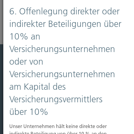
Mehr erfahren
6. Offenlegung direkter oder
indirekter Beteiligungen über
10% an
Versicherungsunternehmen
oder von
Leistung
Versicherungsunternehmen
Leben
Vorsorgen
am Kapital des
Sichern
Versicherungsvermittlers
Immobilien Vers.
über 10%
Kauf Grundstück
Baubeginn
Unser Unternehmen hält keine direkte oder
Baufertigstellung/Hauskauf
indirekte Beteiligung von über 10 % an den