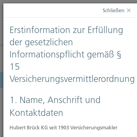
Diese Webseite verwendet Cookies. Wenn Sie weiterhin
Schließen
auf dieser Webseite bleiben, erteilen Sie damit Ihr
Einverständnis zur Verwendung von Cookies. Weitere
Erstinformation zur Erfüllung
Informationen finden Sie auf unserer Seite
Datenschutz
.
Diese Nachricht nicht erneut anzeigen
der gesetzlichen
Informationspflicht gemäß §
15
Versicherungsvermittlerordnung
Menü
1. Name, Anschrift und
Kontaktdaten
Hubert Brück KG seit 1903 Versicherungsmakler