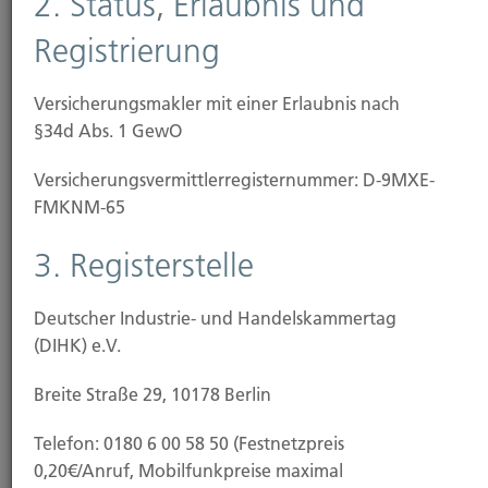
2. Status, Erlaubnis und
E-Mail
Vita
Registrierung
Versicherungsmakler mit einer Erlaubnis nach
§34d Abs. 1 GewO
Versicherungs­vermittler­registernummer: D-9MXE-
FMKNM-65
3. Registerstelle
Natalie Kroll
Schadenmanagement, Backoffice und Angebotswesen
Deutscher Industrie- und Handelskammertag
Tel.: 0211-49 0066
(DIHK) e.V.
Breite Straße 29, 10178 Berlin
E-Mail
Vita
Telefon: 0180 6 00 58 50 (Festnetzpreis
0,20€/Anruf, Mobilfunkpreise maximal