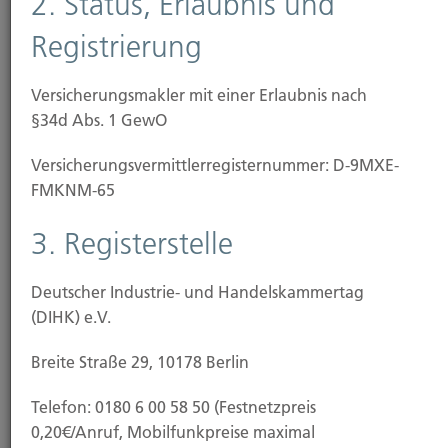
2. Status, Erlaubnis und
E-Mail
Vita
Registrierung
Versicherungsmakler mit einer Erlaubnis nach
§34d Abs. 1 GewO
Versicherungs­vermittler­registernummer: D-9MXE-
FMKNM-65
3. Registerstelle
Natalie Kroll
Schadenmanagement, Backoffice und Angebotswesen
Deutscher Industrie- und Handelskammertag
Tel.: 0211-49 0066
(DIHK) e.V.
Breite Straße 29, 10178 Berlin
E-Mail
Vita
Telefon: 0180 6 00 58 50 (Festnetzpreis
0,20€/Anruf, Mobilfunkpreise maximal