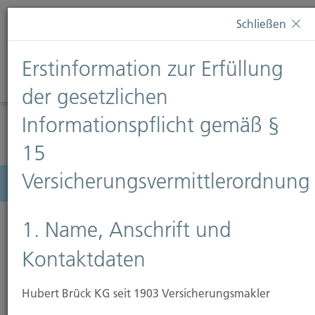
Diese Webseite verwendet Cookies. Wenn Sie weiterhin
Schließen
auf dieser Webseite bleiben, erteilen Sie damit Ihr
Einverständnis zur Verwendung von Cookies. Weitere
Erstinformation zur Erfüllung
Informationen finden Sie auf unserer Seite
Datenschutz
.
Diese Nachricht nicht erneut anzeigen
der gesetzlichen
Informationspflicht gemäß §
15
Versicherungsvermittlerordnung
Menü
1. Name, Anschrift und
Kontaktdaten
Hubert Brück KG seit 1903 Versicherungsmakler