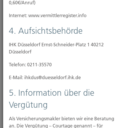
0,60€/Anruf)
Internet: www.vermittlerregister.info
4. Aufsichtsbehörde
IHK Düsseldorf Ernst-Schneider-Platz 1 40212
Düsseldorf
Dennis Leipzig
Betrieb und Schaden in den Sparten Kraftfahrt und
Telefon: 0211-35570
Rechtsschutz
Tel.: 0211-49 0066
E-Mail: ihkdus@duesseldorf.ihk.de
5. Information über die
E-Mail
Vergütung
Als Versicherungsmakler bieten wir eine Beratung
an. Die Vergütung – Courtage genannt – für