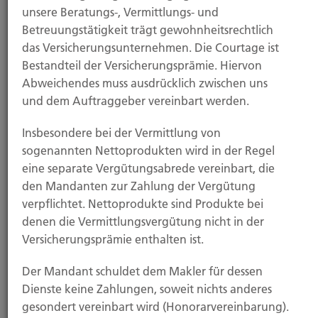
unsere Beratungs-, Vermittlungs- und
Betreuungstätigkeit trägt gewohnheitsrechtlich
Hubert Brück KG
das Versicherungsunternehmen. Die Courtage ist
Bestandteil der Versicherungsprämie. Hiervon
Abweichendes muss ausdrücklich zwischen uns
Inhaber: Dipl. Ökonom Johannes Brück
und dem Auftraggeber vereinbart werden.
Kapellstraße 2
40479 Düsseldorf
Insbesondere bei der Vermittlung von
sogenannten Nettoprodukten wird in der Regel
Tel.:
0211-490066
eine separate Vergütungsabrede vereinbart, die
Fax:
0211-4911125
den Mandanten zur Zahlung der Vergütung
Mail:
brueck@brueckkg.de
verpflichtet. Nettoprodukte sind Produkte bei
denen die Vermittlungsvergütung nicht in der
Das Unternehmen
Versicherungsprämie enthalten ist.
Der Mandant schuldet dem Makler für dessen
Erfahren Sie mehr über die Hubert Brück KG. Ihr Partner
Dienste keine Zahlungen, soweit nichts anderes
seit 1903.
gesondert vereinbart wird (Honorarvereinbarung).