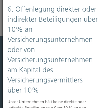
Mehr erfahren
6. Offenlegung direkter oder
indirekter Beteiligungen über
10% an
Versicherungsunternehmen
oder von
Leistung
Versicherungsunternehmen
Leben
Vorsorgen
am Kapital des
Sichern
Versicherungsvermittlers
Immobilien Vers.
über 10%
Kauf Grundstück
Baubeginn
Unser Unternehmen hält keine direkte oder
Baufertigstellung/Hauskauf
indirekte Beteiligung von über 10 % an den