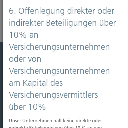
Mehr erfahren
6. Offenlegung direkter oder
indirekter Beteiligungen über
10% an
Versicherungsunternehmen
oder von
Leistung
Versicherungsunternehmen
Leben
Vorsorgen
am Kapital des
Sichern
Versicherungsvermittlers
Immobilien Vers.
über 10%
Kauf Grundstück
Baubeginn
Unser Unternehmen hält keine direkte oder
Baufertigstellung/Hauskauf
indirekte Beteiligung von über 10 % an den