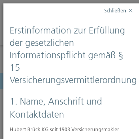
Diese Webseite verwendet Cookies. Wenn Sie weiterhin
Schließen
auf dieser Webseite bleiben, erteilen Sie damit Ihr
Einverständnis zur Verwendung von Cookies. Weitere
Erstinformation zur Erfüllung
Informationen finden Sie auf unserer Seite
Datenschutz
.
Diese Nachricht nicht erneut anzeigen
der gesetzlichen
Informationspflicht gemäß §
15
Versicherungsvermittlerordnung
Menü
1. Name, Anschrift und
Kontaktdaten
Hubert Brück KG seit 1903 Versicherungsmakler