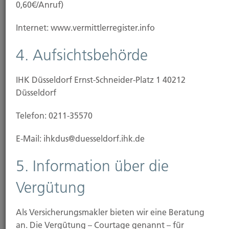
0,60€/Anruf)
Internet: www.vermittlerregister.info
4. Aufsichtsbehörde
IHK Düsseldorf Ernst-Schneider-Platz 1 40212
Düsseldorf
Dennis Leipzig
Betrieb und Schaden in den Sparten Kraftfahrt und
Telefon: 0211-35570
Rechtsschutz
Tel.: 0211-49 0066
E-Mail: ihkdus@duesseldorf.ihk.de
5. Information über die
E-Mail
Vergütung
Als Versicherungsmakler bieten wir eine Beratung
an. Die Vergütung – Courtage genannt – für