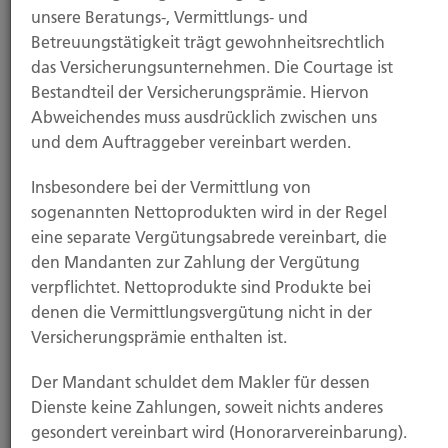
unsere Beratungs-, Vermittlungs- und
Betreuungstätigkeit trägt gewohnheitsrechtlich
Hubert Brück KG
das Versicherungsunternehmen. Die Courtage ist
Bestandteil der Versicherungsprämie. Hiervon
Abweichendes muss ausdrücklich zwischen uns
Inhaber: Dipl. Ökonom Johannes Brück
und dem Auftraggeber vereinbart werden.
Kapellstraße 2
40479 Düsseldorf
Insbesondere bei der Vermittlung von
sogenannten Nettoprodukten wird in der Regel
Tel.:
0211-490066
eine separate Vergütungsabrede vereinbart, die
Fax:
0211-4911125
den Mandanten zur Zahlung der Vergütung
Mail:
brueck@brueckkg.de
verpflichtet. Nettoprodukte sind Produkte bei
denen die Vermittlungsvergütung nicht in der
Das Unternehmen
Versicherungsprämie enthalten ist.
Der Mandant schuldet dem Makler für dessen
Erfahren Sie mehr über die Hubert Brück KG. Ihr Partner
Dienste keine Zahlungen, soweit nichts anderes
seit 1903.
gesondert vereinbart wird (Honorarvereinbarung).