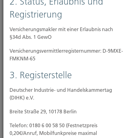
2. Status, Erlaubnis und
E-Mail
Vita
Registrierung
Versicherungsmakler mit einer Erlaubnis nach
§34d Abs. 1 GewO
Versicherungs­vermittler­registernummer: D-9MXE-
FMKNM-65
3. Registerstelle
Natalie Kroll
Schadenmanagement, Backoffice und Angebotswesen
Deutscher Industrie- und Handelskammertag
Tel.: 0211-49 0066
(DIHK) e.V.
Breite Straße 29, 10178 Berlin
E-Mail
Vita
Telefon: 0180 6 00 58 50 (Festnetzpreis
0,20€/Anruf, Mobilfunkpreise maximal