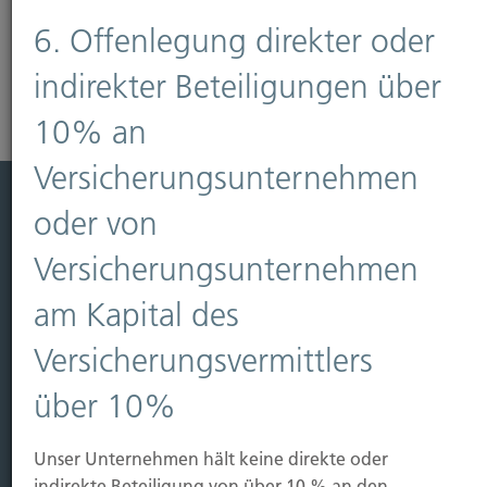
Mehr erfahren
6. Offenlegung direkter oder
indirekter Beteiligungen über
10% an
Versicherungsunternehmen
oder von
Leistung
Versicherungsunternehmen
Leben
Vorsorgen
am Kapital des
Sichern
Versicherungsvermittlers
Immobilien Vers.
über 10%
Kauf Grundstück
Baubeginn
Unser Unternehmen hält keine direkte oder
Baufertigstellung/Hauskauf
indirekte Beteiligung von über 10 % an den