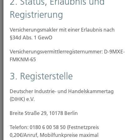
2. Status, Erlaubnis und
E-Mail
Vita
Registrierung
Versicherungsmakler mit einer Erlaubnis nach
§34d Abs. 1 GewO
Versicherungs­vermittler­registernummer: D-9MXE-
FMKNM-65
3. Registerstelle
Natalie Kroll
Schadenmanagement, Backoffice und Angebotswesen
Deutscher Industrie- und Handelskammertag
Tel.: 0211-49 0066
(DIHK) e.V.
Breite Straße 29, 10178 Berlin
E-Mail
Vita
Telefon: 0180 6 00 58 50 (Festnetzpreis
0,20€/Anruf, Mobilfunkpreise maximal