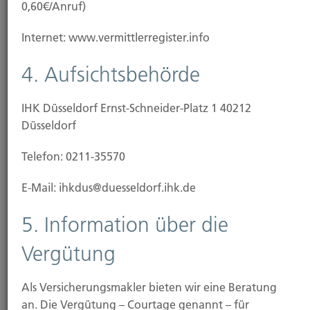
0,60€/Anruf)
Internet: www.vermittlerregister.info
4. Aufsichtsbehörde
IHK Düsseldorf Ernst-Schneider-Platz 1 40212
Düsseldorf
Dennis Leipzig
Betrieb und Schaden in den Sparten Kraftfahrt und
Telefon: 0211-35570
Rechtsschutz
Tel.: 0211-49 0066
E-Mail: ihkdus@duesseldorf.ihk.de
5. Information über die
E-Mail
Vergütung
Als Versicherungsmakler bieten wir eine Beratung
an. Die Vergütung – Courtage genannt – für