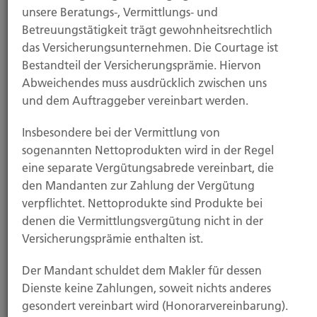
unsere Beratungs-, Vermittlungs- und
Betreuungstätigkeit trägt gewohnheitsrechtlich
Hubert Brück KG
das Versicherungsunternehmen. Die Courtage ist
Bestandteil der Versicherungsprämie. Hiervon
Abweichendes muss ausdrücklich zwischen uns
Inhaber: Dipl. Ökonom Johannes Brück
und dem Auftraggeber vereinbart werden.
Kapellstraße 2
40479 Düsseldorf
Insbesondere bei der Vermittlung von
sogenannten Nettoprodukten wird in der Regel
Tel.:
0211-490066
eine separate Vergütungsabrede vereinbart, die
Fax:
0211-4911125
den Mandanten zur Zahlung der Vergütung
Mail:
brueck@brueckkg.de
verpflichtet. Nettoprodukte sind Produkte bei
denen die Vermittlungsvergütung nicht in der
Das Unternehmen
Versicherungsprämie enthalten ist.
Der Mandant schuldet dem Makler für dessen
Erfahren Sie mehr über die Hubert Brück KG. Ihr Partner
Dienste keine Zahlungen, soweit nichts anderes
seit 1903.
gesondert vereinbart wird (Honorarvereinbarung).