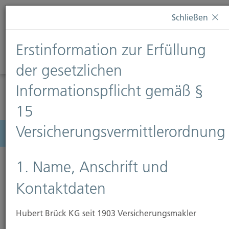
Diese Webseite verwendet Cookies. Wenn Sie weiterhin
Schließen
auf dieser Webseite bleiben, erteilen Sie damit Ihr
Einverständnis zur Verwendung von Cookies. Weitere
Erstinformation zur Erfüllung
Informationen finden Sie auf unserer Seite
Datenschutz
.
Diese Nachricht nicht erneut anzeigen
der gesetzlichen
Informationspflicht gemäß §
15
Versicherungsvermittlerordnung
Menü
1. Name, Anschrift und
Kontaktdaten
Hubert Brück KG seit 1903 Versicherungsmakler